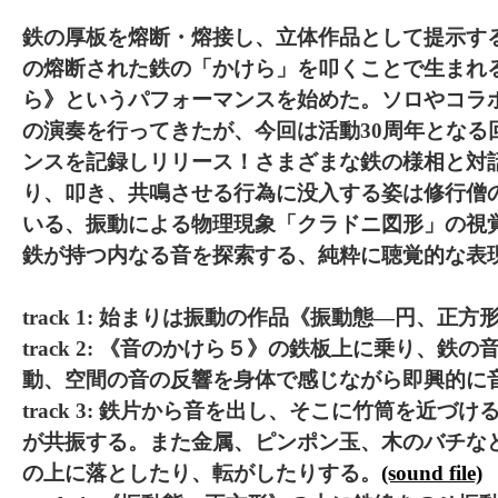
鉄の厚板を熔断・熔接し、立体作品として提示す
の熔断された鉄の「かけら」を叩くことで生まれ
ら》というパフォーマンスを始めた。ソロやコラ
の演奏を行ってきたが、今回は活動30周年となる
ンスを記録しリリース！さまざまな鉄の様相と対
り、叩き、共鳴させる行為に没入する姿は修行僧
いる、振動による物理現象「クラドニ図形」の視
鉄が持つ内なる音を探索する、純粋に聴覚的な表
track 1: 始まりは振動の作品《振動態―円、正
track 2: 《音のかけら５》の鉄板上に乗り、鉄
動、空間の音の反響を身体で感じながら即興的に
track 3: 鉄片から音を出し、そこに竹筒を近づ
が共振する。また金属、ピンポン玉、木のバチな
の上に落としたり、転がしたりする。
(sound file)