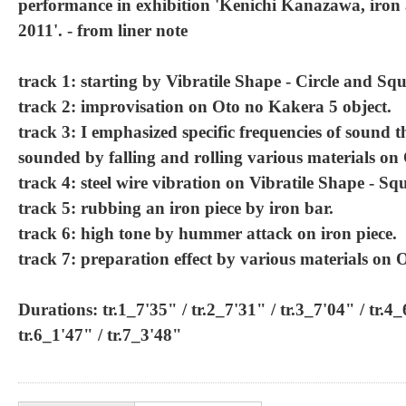
performance in exhibition 'Kenichi Kanazawa, iron a
2011'. - from liner note
track 1: starting by Vibratile Shape - Circle and Squ
track 2: improvisation on Oto no Kakera 5 object.
track 3: I emphasized specific frequencies of sound
sounded by falling and rolling various materials o
track 4: steel wire vibration on Vibratile Shape - Sq
track 5: rubbing an iron piece by iron bar.
track 6: high tone by hummer attack on iron piece.
track 7: preparation effect by various materials on
Durations: tr.1_7'35" / tr.2_7'31" / tr.3_7'04" / tr.4_
tr.6_1'47" / tr.7_3'48"