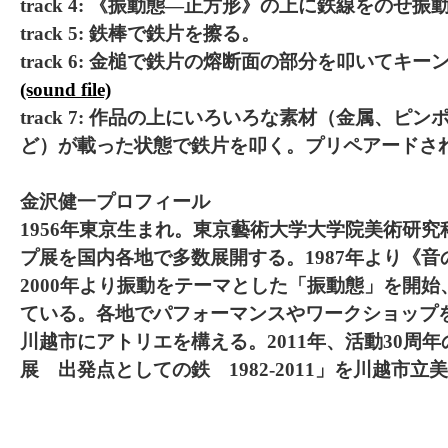
track 4: 《振動態―正方形》の上に鉄線をのせ振
track 5: 鉄棒で鉄片を擦る。
track 6: 金槌で鉄片の熔断面の部分を叩いてキ
(sound file)
track 7: 作品の上にいろいろな素材（金属、ピ
ど）が載った状態で鉄片を叩く。プリペアードさ
金沢健一プロフィール
1956年東京生まれ。東京藝術大学大学院美術研
プ展を国内各地で多数展開する。1987年より《
2000年より振動をテーマとした「振動態」を開
ている。各地でパフォーマンスやワークショップを
川越市にアトリエを構える。2011年、活動30周
展 出発点としての鉄 1982-2011」を川越市立