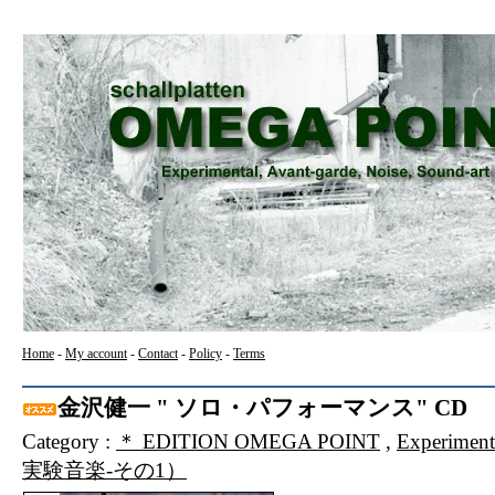
Home
-
My account
-
Contact
-
Policy
-
Terms
金沢健一 " ソロ・パフォーマンス" CD
Category :
＊ EDITION OMEGA POINT
,
Experimen
実験音楽-その1）