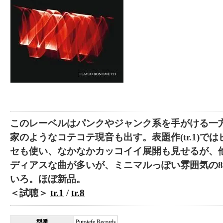
このレーベルはパンクやジャンク系を手がける一
家のようなコテコテ現音も出す。表題作(tr.1)で
セも使い、なかなかカッコイイ展開も見せるが、他
ディアスな曲が多いが、ミニマルっぽい雰囲気の
いろ。ほぼ新品。
＜試聴＞
tr.1
/
tr.8
型番
Putojefe Records