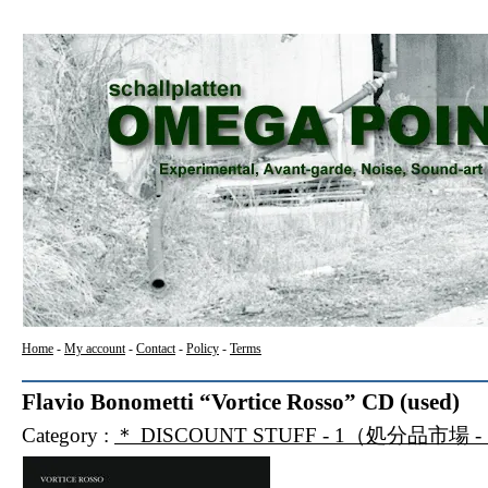
Home
-
My account
-
Contact
-
Policy
-
Terms
Flavio Bonometti “Vortice Rosso” CD (used)
Category :
＊ DISCOUNT STUFF - 1（処分品市場 -