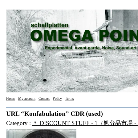
Home
-
My account
-
Contact
-
Policy
-
Terms
URL “Konfabulation” CDR (used)
Category :
＊ DISCOUNT STUFF - 1（処分品市場 -