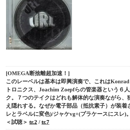
[OMEGA断捨離超加速！]
このレーベルは基本は即興演奏で、これはKonrad D
トロニクス、Joachim Zoepfらの管楽器という
ク。７つのテイクはどれも解体的な演奏ながら、
え隠れする。なぜか電子部品（抵抗素子）が装着さ
レとラベルに変色)/ジャケvg+(プラケースにスレ)
＜試聴＞
tr.2
/
tr.7