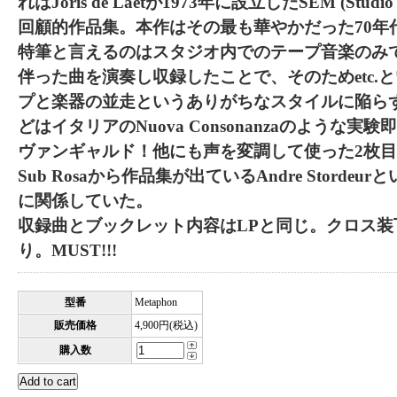
れはJoris de Laetが1973年に設立したSEM (Studio fo
回顧的作品集。本作はその最も華やかだった70年
特筆と言えるのはスタジオ内でのテープ音楽のみ
伴った曲を演奏し収録したことで、そのためetc.
プと楽器の並走というありがちなスタイルに陥らず
どはイタリアのNuova Consonanzaのような
ヴァンギャルド！他にも声を変調して使った2枚目
Sub Rosaから作品集が出ているAndre Stord
に関係していた。
収録曲とブックレット内容はLPと同じ。クロス装
り。MUST!!!
型番
Metaphon
販売価格
4,900円(税込)
購入数