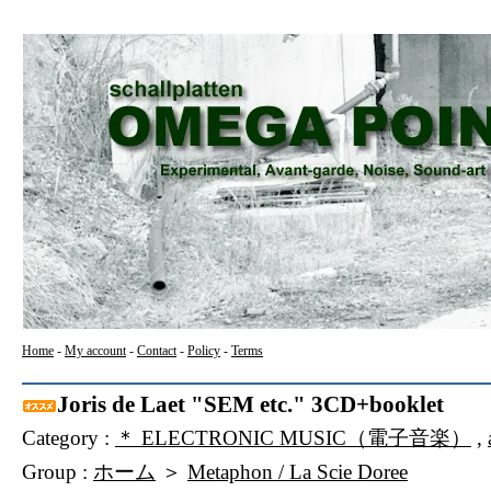
Home
-
My account
-
Contact
-
Policy
-
Terms
Joris de Laet "SEM etc." 3CD+booklet
Category :
＊ ELECTRONIC MUSIC（電子音楽）
,
Group :
ホーム
＞
Metaphon / La Scie Doree