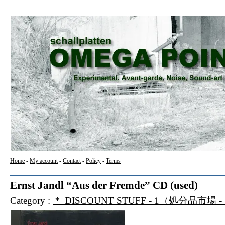
Home
-
My account
-
Contact
-
Policy
-
Terms
Ernst Jandl “Aus der Fremde” CD (used)
Category :
＊ DISCOUNT STUFF - 1（処分品市場 -