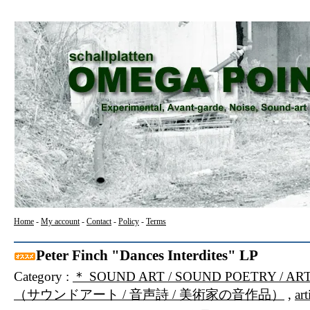
Home
-
My account
-
Contact
-
Policy
-
Terms
Peter Finch "Dances Interdites" LP
Category :
＊ SOUND ART / SOUND POETRY / AR
（サウンドアート / 音声詩 / 美術家の音作品）
,
art