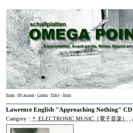
Home
-
My account
-
Contact
-
Policy
-
Terms
Lawrence English "Approaching Nothing" CD
Category :
＊ ELECTRONIC MUSIC（電子音楽）
,